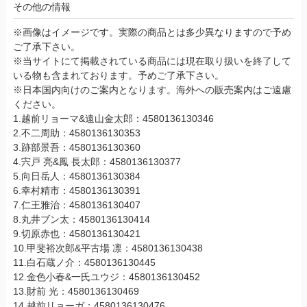
その他の情報
※画像はイメージです。実際の商品とは多少異なりますので予め
ご了承下さい。
※当サイトにて掲載されている商品には現在取り扱いを終了して
いる物も含まれております。予めご了承下さい。
※日本国内向けのご案内となります。海外への販売案内はご遠慮
ください。
1.越前リョーマ&遠山金太郎：4580136130346
2.不二周助：4580136130353
3.跡部景吾：4580136130360
4.宍戸 亮&鳳 長太郎：4580136130377
5.向日岳人：4580136130384
6.幸村精市：4580136130391
7.仁王雅治：4580136130407
8.丸井ブン太：4580136130414
9.切原赤也：4580136130421
10.甲斐裕次郎&平古場 凛：4580136130438
11.白石蔵ノ介：4580136130445
12.金色小春&一氏ユウジ：4580136130452
13.財前 光：4580136130469
14.越前リョーガ：4580136130476