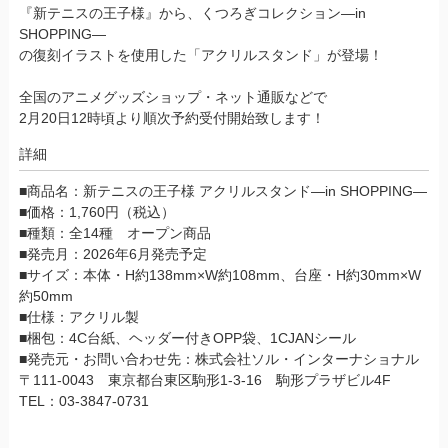
『新テニスの王子様』から、くつろぎコレクション―in
SHOPPING―
の復刻イラストを使用した「アクリルスタンド」が登場！
全国のアニメグッズショップ・ネット通販などで
2月20日12時頃より順次予約受付開始致します！
詳細
■商品名：新テニスの王子様 アクリルスタンド―in SHOPPING―
■価格：1,760円（税込）
■種類：全14種 オープン商品
■発売月：2026年6月発売予定
■サイズ：本体・H約138mm×W約108mm、台座・H約30mm×W
約50mm
■仕様：アクリル製
■梱包：4C台紙、ヘッダー付きOPP袋、1CJANシール
■発売元・お問い合わせ先：株式会社ソル・インターナショナル
〒111-0043 東京都台東区駒形1-3-16 駒形プラザビル4F
TEL：03-3847-0731