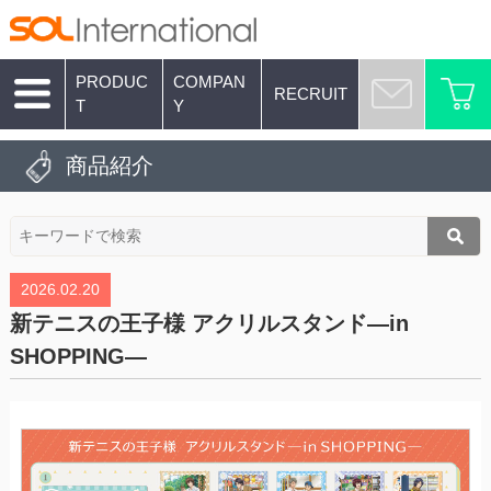
PRODUC
COMPAN
RECRUIT
T
Y
商品紹介
2026.02.20
新テニスの王子様 アクリルスタンド―in
SHOPPING―