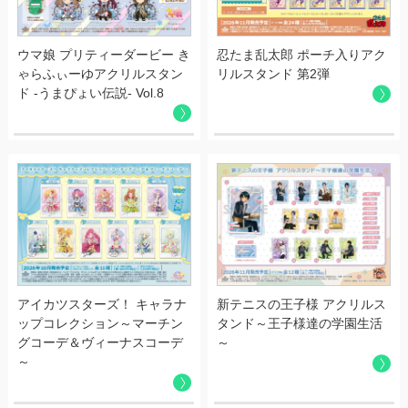
2023.07.04
夏季休業のお知らせ
ウマ娘 プリティーダービー き
忍たま乱太郎 ポーチ入りアク
2023.05.15
ゃらふぃーゆアクリルスタン
リルスタンド 第2弾
ド -うまぴょい伝説- Vol.8
商標登録取得のお知らせ
2023.05.15
商標登録取得のお知らせ
2023.04.12
GW期間の営業についてのお知らせ
2022.11.28
年末年始休業のお知らせ
アイカツスターズ！ キャラナ
新テニスの王子様 アクリルス
ップコレクション～マーチン
タンド～王子様達の学園生活
2022.08.22
グコーデ＆ヴィーナスコーデ
～
商標登録取得のお知らせ
～
2022.08.22