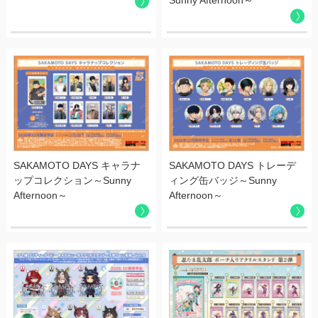
Sunny Afternoon～
2024.12.02
年末年始休業のお知らせ
2024.07.02
夏季休業のお知らせ
2024.06.20
弊社開発商品の発売中止のご連絡
SAKAMOTO DAYS キャラナ
SAKAMOTO DAYS トレーデ
2024.06.20
ップコレクション～Sunny
ィング缶バッジ～Sunny
Afternoon～
Afternoon～
弊社開発商品の発売中止のご連絡
2024.04.23
ゴールデンウィーク休業のお知らせ
2023.11.16
年末年始休業のお知らせ