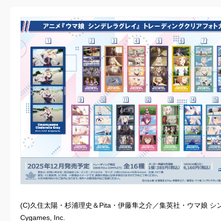
(C)久住太陽・杉浦理史＆Pita・伊藤隼之介／集英社・ウマ娘 シ
Cygames, Inc.