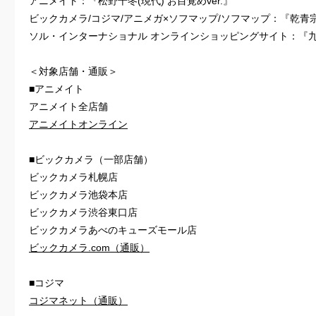
アニメイト：『松野千冬(現代) お目覚めver.』
ビックカメラ/コジマ/アニメガ×ソフマップ/ソフマップ：『乾青宗 
ソル・インターナショナル オンラインショッピングサイト：『九井
＜対象店舗・通販＞
■アニメイト
アニメイト全店舗
アニメイトオンライン
■ビックカメラ（一部店舗）
ビックカメラ札幌店
ビックカメラ池袋本店
ビックカメラ渋谷東口店
ビックカメラあべのキューズモール店
ビックカメラ.com（通販）
■コジマ
コジマネット（通販）