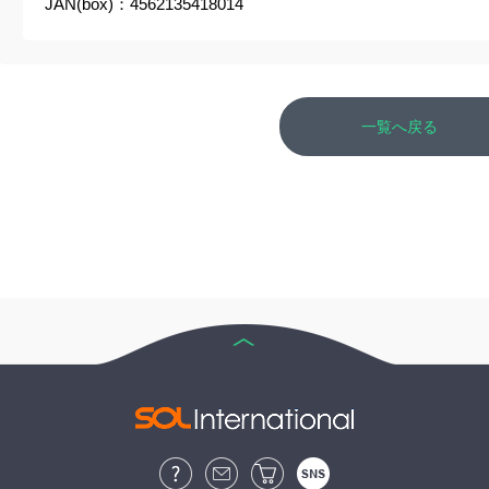
JAN(box)：4562135418014
一覧へ戻る