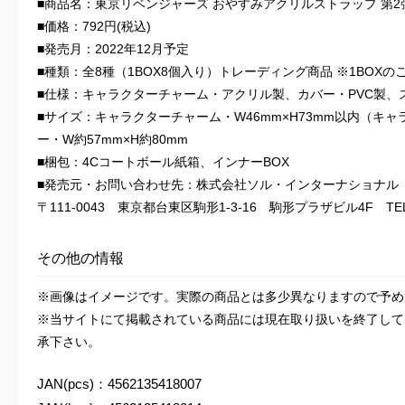
■商品名：東京リベンジャーズ おやすみアクリルストラップ 第2
■価格：792円(税込)
■発売月：2022年12月予定
■種類：全8種（1BOX8個入り）トレーディング商品 ※1BOX
■仕様：キャラクターチャーム・アクリル製、カバー・PVC製、
■サイズ：キャラクターチャーム・W46mm×H73mm以内（キ
ー・W約57mm×H約80mm
■梱包：4Cコートボール紙箱、インナーBOX
■発売元・お問い合わせ先：株式会社ソル・インターナショナル
〒111-0043 東京都台東区駒形1-3-16 駒形プラザビル4F TEL：0
その他の情報
※画像はイメージです。実際の商品とは多少異なりますので予め
※当サイトにて掲載されている商品には現在取り扱いを終了して
承下さい。
JAN(pcs)：4562135418007