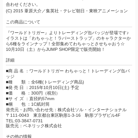
合わせください。
(C) 2015 葦原大介／集英社・テレビ朝日・東映アニメーション
この商品について
『ワールドトリガー』よりトレーディング缶バッジが登場です♪
イラストは「わちゃっと！ラバーストラップ」のキャラクターか
ら6種をラインナップ！全部集めてわちゃっとさせちゃおう☆
10月10日（土）からJUMP SHOP限定で販売開始！
詳細
■商 品 名 ：ワールドトリガー わちゃっと！トレーディング缶バ
ッジ
■種 類 ：全6種(トレーディング商品)
■発 売 日 ：2015年10月10日(土) 予定
■価 格 ：300円（税別）
■サ イ ズ ：直径約57mm
■梱 包 ：1C紙封筒
発売元・お問い合わせ先：株式会社ソル・インターナショナル
〒111-0043 東京都台東区駒形1-3-16 駒形プラザビル4F
TEL:03-3847-0731
販売元：ベネリック株式会社
その他の情報