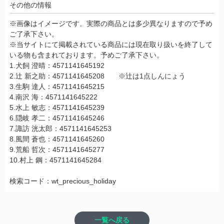
その他の情報
※画像はイメージです。実際の商品とは多少異なりますので予め
ご了承下さい。
※当サイトにて掲載されている商品には現在取り扱いを終了して
いる物も含まれております。予めご了承下さい。
1.犬飼 澄晴：4571141645192
2.辻 新之助：4571141645208 ※辻は1点しんにょう
3.生駒 達人：4571141645215
4.南沢 海：4571141645222
5.水上 敏志：4571141645239
6.隠岐 孝二：4571141645246
7.諏訪 洸太郎：4571141645253
8.風間 蒼也：4571141645260
9.荒船 哲次：4571141645277
10.村上 鋼：4571141645284
検索コード：wt_precious_holiday
一覧へ戻る