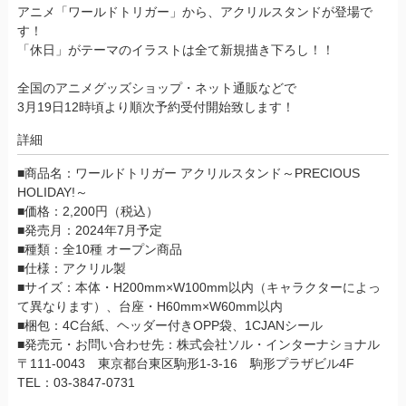
アニメ「ワールドトリガー」から、アクリルスタンドが登場で
す！
「休日」がテーマのイラストは全て新規描き下ろし！！
全国のアニメグッズショップ・ネット通販などで
3月19日12時頃より順次予約受付開始致します！
詳細
■商品名：ワールドトリガー アクリルスタンド～PRECIOUS
HOLIDAY!～
■価格：2,200円（税込）
■発売月：2024年7月予定
■種類：全10種 オープン商品
■仕様：アクリル製
■サイズ：本体・H200mm×W100mm以内（キャラクターによっ
て異なります）、台座・H60mm×W60mm以内
■梱包：4C台紙、ヘッダー付きOPP袋、1CJANシール
■発売元・お問い合わせ先：株式会社ソル・インターナショナル
〒111-0043 東京都台東区駒形1-3-16 駒形プラザビル4F
TEL：03-3847-0731