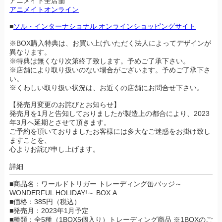
アニメイト全店舗
アニメイトオンライン
■
ソル・インターナショナル オンラインショッピングサイト
※BOX購入特典は、お買い上げいただく法人によってデザインが
異なります。
※特典は無くなり次第終了致します。予めご了承下さい。
※店舗により取り扱いのない場合がございます。予めご了承下さ
い。
※くわしい取り扱い状況は、お近くの店舗にお問合せ下さい。
【発売月変更のお詫びとお知らせ】
発売月を1月と告知しておりましたが製造上の都合により、2023
年3月へ延期とさせて頂きます。
ご予約を頂いておりましたお客様には多大なご迷惑をお掛け致し
ますことを、
心よりお詫び申し上げます。
詳細
■商品名：ワールドトリガー トレーディング缶バッジ～
WONDERFUL HOLIDAY!～ BOX.A
■価格：385円（税込）
■発売月：2023年1月予定
■種類：全5種（1BOX5個入り）トレーディング商品 ※1BOXのご