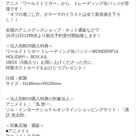
アニメ「ワールドトリガー」から、トレーディング缶バッジが登
場です！
「オフの過ごし方」がテーマのイラストは全て新規描き下ろ
し！！
全国のアニメグッズショップ・ネット通販などで
10月12日12時頃より順次予約受付開始致します！
＜法人別BOX購入特典＞
ワールドトリガー トレーディング缶バッジ～WONDERFUL
HOLIDAY!～ BOX.Aを
1BOX（5個入り）お買い上げくださった方に、
特製ポストカードをおひとつプレゼント！
仕様：紙製
サイズ：H148mm×W100mm
＜法人別BOX購入特典の対象法人＞
アニメイト：「迅 悠一」
ソル・インターナショナルオンラインショッピングサイト：「諏
訪 洸太郎」
＜対象店舗・通販＞
■アニメイト