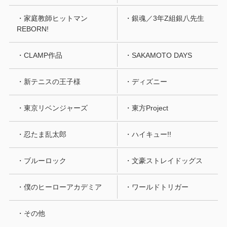
・家庭教師ヒットマン
・銀魂／3年Z組銀八先生
REBORN!
・CLAMP作品
・SAKAMOTO DAYS
・新テニスの王子様
・ディズニー
・東京リベンジャーズ
・東方Project
・忍たま乱太郎
・ハイキュー!!
・ブルーロック
・文豪ストレイドッグス
・僕のヒーローアカデミア
・ワールドトリガー
・その他