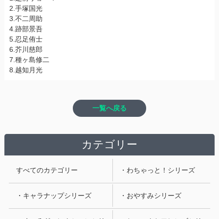
2.手塚国光
3.不二周助
4.跡部景吾
5.忍足侑士
6.芥川慈郎
7.種ヶ島修二
8.越知月光
一覧へ戻る
カテゴリー
すべてのカテゴリー
・わちゃっと！シリーズ
・キャラナップシリーズ
・おやすみシリーズ