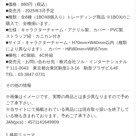
■価格：880円（税込）
■発売月：2025年3月予定
■種類：全8種（1BOX8個入り）トレーディング商品 ※1BOXのご
購入で、全種揃います。
■仕様：キャラクターチャーム・アクリル製、カバー・PVC製、
ストラップ紐・カニカン付き
■サイズ：キャラクターチャーム・H70mm×W40mm以内（種類
により異なります）、カバー・H約80mm×W約57mm
■梱包：4C個箱、4C外箱
■発売元・お問い合わせ先：株式会社ソル・インターナショナル
〒111-0043 東京都台東区駒形1-3-16 駒形プラザビル4F
TEL：03-3847-0731
その他の情報
※画像はイメージです。実際の商品とは多少異なりますので予め
ご了承下さい。
※当サイトにて掲載されている商品には現在取り扱いを終了して
いる物も含まれております。予めご了承下さい。
JAN(pcs)：4571141649909
1.越前リョーマ