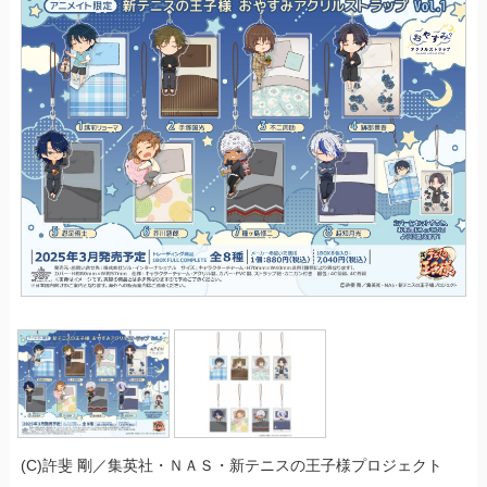
(C)許斐 剛／集英社・ＮＡＳ・新テニスの王子様プロジェクト