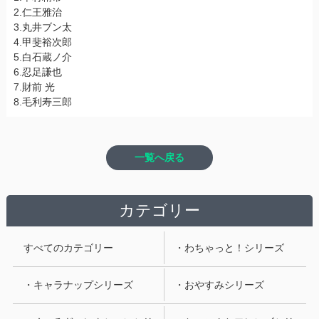
2.仁王雅治
3.丸井ブン太
4.甲斐裕次郎
5.白石蔵ノ介
6.忍足謙也
7.財前 光
8.毛利寿三郎
一覧へ戻る
カテゴリー
すべてのカテゴリー
・わちゃっと！シリーズ
・キャラナップシリーズ
・おやすみシリーズ