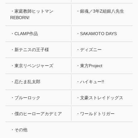
・家庭教師ヒットマン
・銀魂／3年Z組銀八先生
REBORN!
・CLAMP作品
・SAKAMOTO DAYS
・新テニスの王子様
・ディズニー
・東京リベンジャーズ
・東方Project
・忍たま乱太郎
・ハイキュー!!
・ブルーロック
・文豪ストレイドッグス
・僕のヒーローアカデミア
・ワールドトリガー
・その他