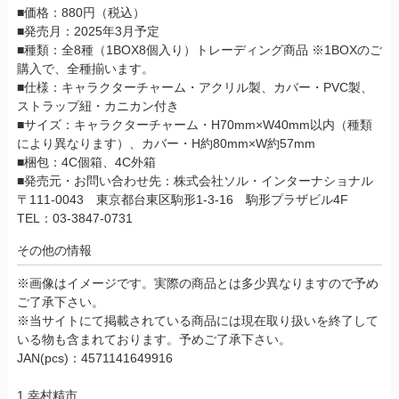
■価格：880円（税込）
■発売月：2025年3月予定
■種類：全8種（1BOX8個入り）トレーディング商品 ※1BOXのご
購入で、全種揃います。
■仕様：キャラクターチャーム・アクリル製、カバー・PVC製、
ストラップ紐・カニカン付き
■サイズ：キャラクターチャーム・H70mm×W40mm以内（種類
により異なります）、カバー・H約80mm×W約57mm
■梱包：4C個箱、4C外箱
■発売元・お問い合わせ先：株式会社ソル・インターナショナル
〒111-0043 東京都台東区駒形1-3-16 駒形プラザビル4F
TEL：03-3847-0731
その他の情報
※画像はイメージです。実際の商品とは多少異なりますので予め
ご了承下さい。
※当サイトにて掲載されている商品には現在取り扱いを終了して
いる物も含まれております。予めご了承下さい。
JAN(pcs)：4571141649916
1.幸村精市