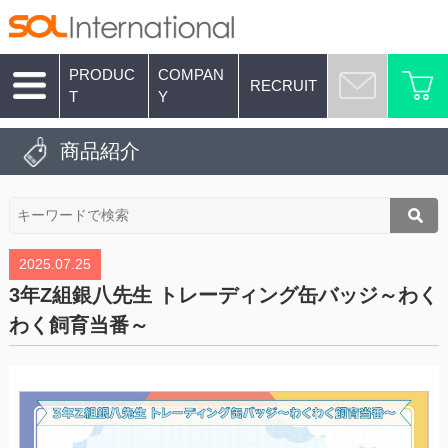
PRODUC
COMPAN
RECRUIT
T
Y
商品紹介
2025.07.25
3年Z組銀八先生 トレーディング缶バッジ～わく
わく飼育当番～