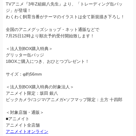
TVアニメ『3年Z組銀八先生』より、「トレーディング缶バッ
ジ」が登場！
わくわく飼育当番がテーマのイラストは全て新規描き下ろし！
全国のアニメグッズショップ・ネット通販などで
7月25日12時より順次予約受付開始致します！
＜法人別BOX購入特典＞
グリッター缶バッジ
1BOXご購入につき、おひとつプレゼント！
サイズ：φ約56mm
＜法人別BOX購入特典の対象法人＞
アニメイト限定：坂田 銀八
ビックカメラ/コジマ/アニメガ×ソフマップ限定：土方 十四郎
＜対象店舗・通販＞
■アニメイト
アニメイト全店舗
アニメイトオンライン