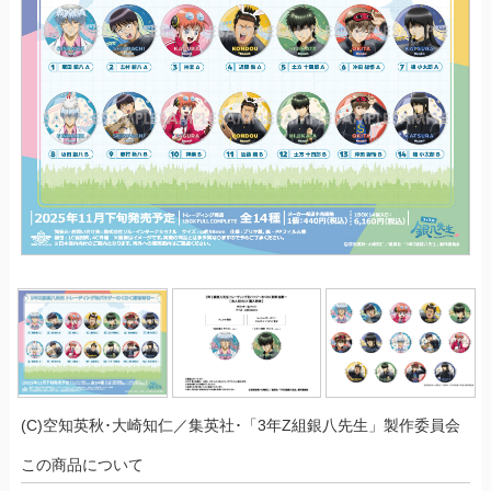
(C)空知英秋･大崎知仁／集英社･「3年Z組銀八先生」製作委員会
この商品について