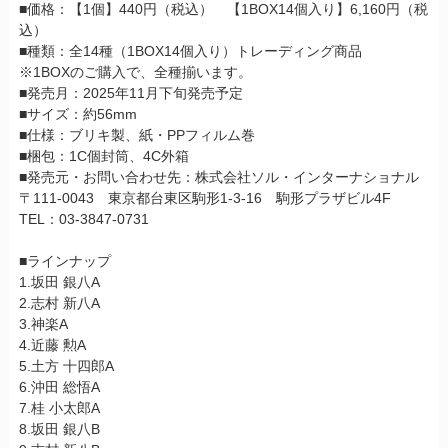
■価格：【1個】440円（税込） 【1BOX14個入り】6,160円（税
込）
■種類：全14種（1BOX14個入り）トレーディング商品
※1BOXのご購入で、全種揃います。
■発売月：2025年11月下旬発売予定
■サイズ：約56mm
■仕様：ブリキ製、紙・PPフィルム巻
■梱包：1C個封筒、4C外箱
■発売元・お問い合わせ先：株式会社ソル・インターナショナル
〒111-0043 東京都台東区駒形1-3-16 駒形プラザビル4F
TEL：03-3847-0731
■ラインナップ
1.坂田 銀八A
2.志村 新八A
3.神楽A
4.近藤 勲A
5.土方 十四郎A
6.沖田 総悟A
7.桂 小太郎A
8.坂田 銀八B