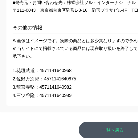
■発売元・お問い合わせ先：株式会社ソル・インターナショナル
〒111-0043 東京都台東区駒形1-3-16 駒形プラザビル4F TEL：0
その他の情報
※画像はイメージです。実際の商品とは多少異なりますので予め
※当サイトにて掲載されている商品には現在取り扱いを終了して
承下さい。
1.花垣武道：4571141640968
2.佐野万次郎：4571141640975
3.龍宮寺堅：4571141640982
4.三ツ谷隆：4571141640999
一覧へ戻る