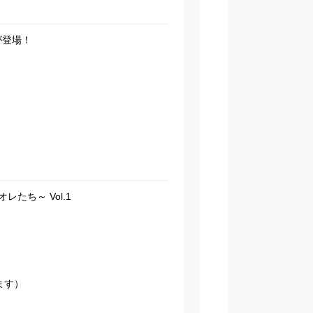
が登場！
たち～ Vol.1
ます）