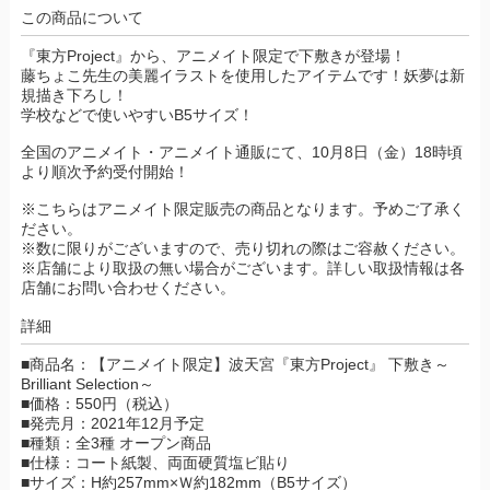
この商品について
『東方Project』から、アニメイト限定で下敷きが登場！
藤ちょこ先生の美麗イラストを使用したアイテムです！妖夢は新
規描き下ろし！
学校などで使いやすいB5サイズ！
全国のアニメイト・アニメイト通販にて、10月8日（金）18時頃
より順次予約受付開始！
※こちらはアニメイト限定販売の商品となります。予めご了承く
ださい。
※数に限りがございますので、売り切れの際はご容赦ください。
※店舗により取扱の無い場合がございます。詳しい取扱情報は各
店舗にお問い合わせください。
詳細
■商品名：【アニメイト限定】波天宮『東方Project』 下敷き～
Brilliant Selection～
■価格：550円（税込）
■発売月：2021年12月予定
■種類：全3種 オープン商品
■仕様：コート紙製、両面硬質塩ビ貼り
■サイズ：H約257mm×Ｗ約182mm（B5サイズ）