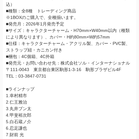
込）
■種類：全8種 トレーディング商品
※1BOXのご購入で、全種揃います。
■発売月：2026年1月発売予定
■サイズ：キャラクターチャーム・H70mm×W40mm以内（種類
により異なります）、カバー・H約80mm×W約57mm
■仕様：キャラクターチャーム・アクリル製、カバー・PVC製、
ストラップ紐・カニカン付き
■梱包：4C個箱、4C外箱
■発売元・お問い合わせ先：株式会社ソル・インターナショナル
〒111-0043 東京都台東区駒形1-3-16 駒形プラザビル4F
TEL：03-3847-0731
■ラインナップ
1.幸村精市
2.仁王雅治
3.丸井ブン太
4.甲斐裕次郎
5.白石蔵ノ介
6.忍足謙也
7.財前 光